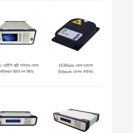
ো দাম
ভালো দাম
 এমটিপি মাল্টি ফাইবার কেবল
1530nm একক চ্যানেল
টিক্যাল রিটার্ন লস মিটার
Erbium ডোপড ফাইবার
সার্টেশন লস টেস্ট সিস্টেম
অ্যামপ্লিফায়ার EDFA
ো দাম
ভালো দাম