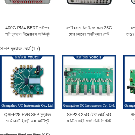
400G PM4 BERT পরীক্ষক
অপটিক্যাল ডিভাইসের জন্য 25G
অপ
আট চ্যানেল সিঙ্ক্রোনাস আউটপুট
ফোর চ্যানেল অপটিক্যাল পোর্ট
তারে
BERT 100V
SFP মূল্যায়ন বোর্ড
(17)
ভালো দাম
ভালো দাম
ভাল
QSFP28 EVB SFP মূল্যায়ন
SFP28 25G টেস্ট বোর্ড 5G
SF
বোর্ড চারটি ইনপুট এবং আউটপুট
মডিউল লাইট সোর্স মনিটরিং টেস্ট
র
10G থেকে 32Gbps
বোর্ড
ওভা