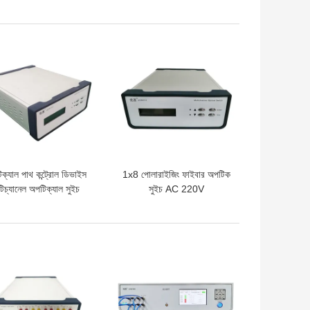
সি পিসি ফাইবার ইন্টারফেস
লেজার হেডব্যান্ড
ো দাম
ভালো দাম
ক্যাল পাথ কন্ট্রোল ডিভাইস
1x8 পোলারাইজিং ফাইবার অপটিক
ল্টিচ্যানেল অপটিক্যাল সুইচ
সুইচ AC 220V
1260nm 1650nm
288mm×260mm×117mm
ো দাম
ভালো দাম