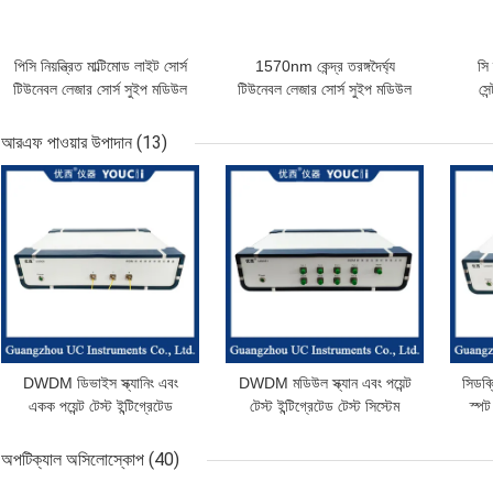
পিসি নিয়ন্ত্রিত মাল্টিমোড লাইট সোর্স
1570nm কেন্দ্র তরঙ্গদৈর্ঘ্য
সি 
টিউনেবল লেজার সোর্স সুইপ মডিউল
টিউনেবল লেজার সোর্স সুইপ মডিউল
সে
ও ব্যান্ড
CL ব্যান্ড
আরএফ পাওয়ার উপাদান
(13)
ভালো দাম
ভালো দাম
ভাল
DWDM ডিভাইস স্ক্যানিং এবং
DWDM মডিউল স্ক্যান এবং পয়েন্ট
সিডব্
একক পয়েন্ট টেস্ট ইন্টিগ্রেটেড
টেস্ট ইন্টিগ্রেটেড টেস্ট সিস্টেম
স্পট
সিস্টেম
অপটিক্যাল অসিলোস্কোপ
(40)