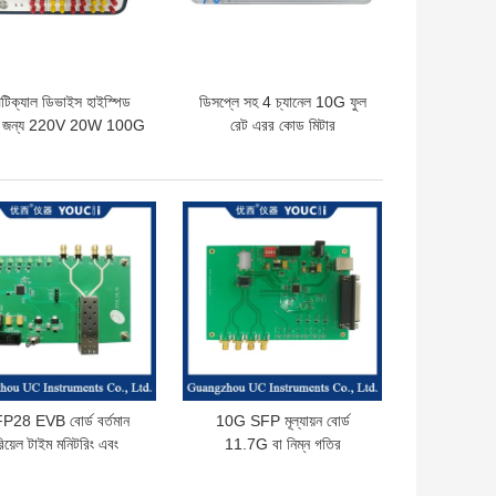
টিক্যাল ডিভাইস হাইস্পিড
ডিসপ্লে সহ 4 চ্যানেল 10G ফুল
র জন্য 220V 20W 100G
রেট এরর কোড মিটার
BERT টেস্টার
ো দাম
ভালো দাম
P28 EVB বোর্ড বর্তমান
10G SFP মূল্যায়ন বোর্ড
িয়েল টাইম মনিটরিং এবং
11.7G বা নিম্ন গতির
রকারেন্ট সুরক্ষা সমর্থন করে
মডিউলগুলির সাথে সামঞ্জস্যপূর্ণ