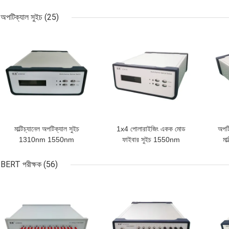
লেজার পাওয়ার সোর্স Apc
এফ
সংযোগকারী
অপটিক্যাল সুইচ
(25)
ভালো দাম
ভালো দাম
ভাল
মাল্টিচ্যানেল অপটিক্যাল সুইচ
1x4 পোলারাইজিং একক মোড
অপটি
1310nm 1550nm
ফাইবার সুইচ 1550nm
মা
BERT পরীক্ষক
(56)
ভালো দাম
ভালো দাম
ভাল