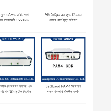
ব্যান্ড মাল্টিমোড লাইট সোর্স
পিসি নিয়ন্ত্রিত এল ব্যান্ড টিউনেবল
ন্টার তরঙ্গদৈর্ঘ্য 1550nm
লেজার সোর্স সুইপ মডিউল
ো দাম
ভালো দাম
লিউডিএম মডিউল স্ক্যানিং এবং
32Gbaud PAM4 সিডিআর
 পরিমাপ ইন্টিগ্রেটেড সিস্টেম
ক্লক রিকভারি মডিউল সমর্থন
NRZ এবং PAM4 সংকেত জন্য