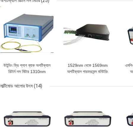
অপটিক্যাল রিটার্ন লস মিটার
(25)
ভালো দাম
ভালো দাম
ভাল
উইন্ডিং ফ্রি প্লাগ ব্যাক অপটিক্যাল
1529nm থেকে 1569nm
এমপিও
রিটার্ন লস মিটার 1310nm
অপটিক্যাল পারফরমেন্স মনিটরিং
অপ
1550nm
মডিউল
ইন
মাল্টিমোড আলোর উৎস
(14)
ভালো দাম
ভালো দাম
ভাল