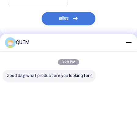
চালিয়ে
QUEM
প্রস্তাবিত পণ্য
8:29 PM
Good day, what product are you looking for?
পিসি নিয়ন্ত্রিত টিউনেবল লেজার
O/C/L/CL টিউনেবল লেজার
পিসি নিয়ন্ত্রিত এল ব্যা
লাইট সোর্স স্ক্যানিং মডিউলটি
সোর্স সুইপ মডিউল সহ তরঙ্গদৈর্ঘ্য
লেজার সোর্স সুইপ মড
আকারে ছোট
রেজোলিউশন 1.0 Pm
ভালো দাম
ভালো দাম
ভালো দাম