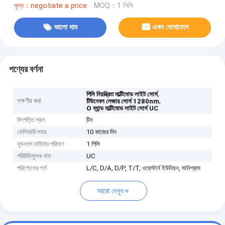
মূল্য：negotiate a price
MOQ：1 পিসি
ভালো দাম
এখন যোগাযোগ
পণ্যের বর্ণনা
,
পিসি নিয়ন্ত্রিত মাল্টিমোড লাইট সোর্স
লক্ষণীয় করা
,
টিউনেবল লেজার সোর্স 1280nm
O ব্যান্ড মাল্টিমোড লাইট সোর্স UC
উৎপত্তি স্থল
চীন
ডেলিভারি সময়
10 কাজের দিন
ন্যূনতম চাহিদার পরিমাণ
1 পিসি
পরিচিতিমুলক নাম
UC
পরিশোধের শর্ত
L/C, D/A, D/P, T/T, ওয়েস্টার্ন ইউনিয়ন, মানিগ্রাম
আরো দেখুন