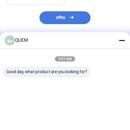
চালিয়ে
QUEM
প্রস্তাবিত পণ্য
3:21 AM
Good day, what product are you looking for?
10G ফোর চ্যানেল বিট ত্রুটি
10G ফুল রেট ডেটা ইরর
মডিউল অটো টেস্ট সিস্
পরীক্ষক BERT সমর্থন
ট্রান্সমিশন টেস্টার এরর
OLT SFP SFP+
9.953Gbps
অ্যানালাইসিস এবং ডিটেকশন
ONU গতি 10G বা ত
10.3125/10.519/10.702/11.096/11.317Gbps
ফল্ট টেস্টার BERT
ভালো দাম
ভালো দাম
ভালো দাম