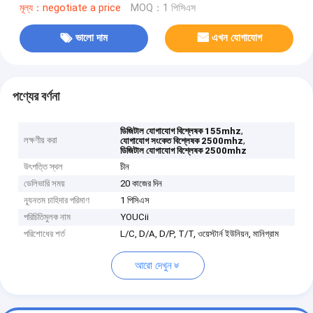
মূল্য：negotiate a price
MOQ：1 পিসিএস
ভালো দাম
এখন যোগাযোগ
পণ্যের বর্ণনা
,
ডিজিটাল যোগাযোগ বিশ্লেষক 155mhz
লক্ষণীয় করা
,
যোগাযোগ সংকেত বিশ্লেষক 2500mhz
ডিজিটাল যোগাযোগ বিশ্লেষক 2500mhz
উৎপত্তি স্থল
চীন
ডেলিভারি সময়
20 কাজের দিন
ন্যূনতম চাহিদার পরিমাণ
1 পিসিএস
পরিচিতিমুলক নাম
YOUCii
পরিশোধের শর্ত
L/C, D/A, D/P, T/T, ওয়েস্টার্ন ইউনিয়ন, মানিগ্রাম
আরো দেখুন