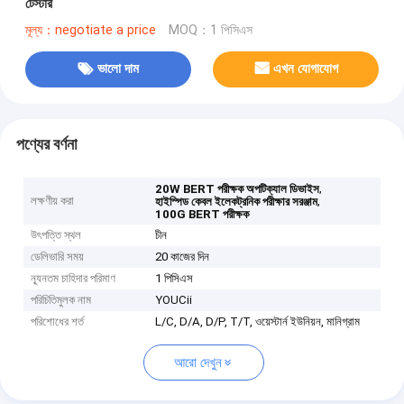
টেস্টার
মূল্য：negotiate a price
MOQ：1 পিসিএস
ভালো দাম
এখন যোগাযোগ
পণ্যের বর্ণনা
,
20W BERT পরীক্ষক অপটিক্যাল ডিভাইস
লক্ষণীয় করা
,
হাইস্পিড কেবল ইলেকট্রনিক পরীক্ষার সরঞ্জাম
100G BERT পরীক্ষক
উৎপত্তি স্থল
চীন
ডেলিভারি সময়
20 কাজের দিন
ন্যূনতম চাহিদার পরিমাণ
1 পিসিএস
পরিচিতিমুলক নাম
YOUCii
পরিশোধের শর্ত
L/C, D/A, D/P, T/T, ওয়েস্টার্ন ইউনিয়ন, মানিগ্রাম
আরো দেখুন