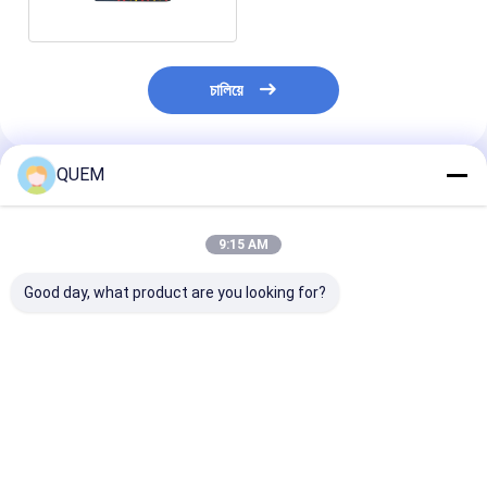
চালিয়ে
QUEM
প্রস্তাবিত পণ্য
9:15 AM
Good day, what product are you looking for?
15 জি 12-চ্যানেলের বৈদ্যুতিক
622M থেকে 15G পর্যন্ত 12
15G + 12-চ্যানেল ব
পোর্ট বিট ত্রুটি হার মিটারের সাথে
চ্যানেলের BERT মিটার দিয়ে
পোর্ট বিট ত্রুটি হার মিট
সম্পূর্ণ হার সামঞ্জস্যপূর্ণ
পরীক্ষার জন্য একটি পেশাদার নতুন
622M থেকে 15G পর্
পছন্দ
একটি পূর্ণ হার অর্জন ক
ভালো দাম
ভালো দাম
ভালো দাম