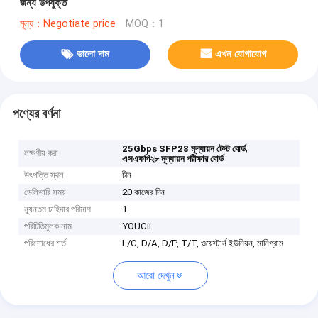
জন্য উপযুক্ত
মূল্য：Negotiate price
MOQ：1
ভালো দাম
এখন যোগাযোগ
পণ্যের বর্ণনা
,
25Gbps SFP28 মূল্যায়ন টেস্ট বোর্ড
লক্ষণীয় করা
এসএফপি২৮ মূল্যায়ন পরীক্ষার বোর্ড
উৎপত্তি স্থল
চীন
ডেলিভারি সময়
20 কাজের দিন
ন্যূনতম চাহিদার পরিমাণ
1
পরিচিতিমুলক নাম
YOUCii
পরিশোধের শর্ত
L/C, D/A, D/P, T/T, ওয়েস্টার্ন ইউনিয়ন, মানিগ্রাম
আরো দেখুন