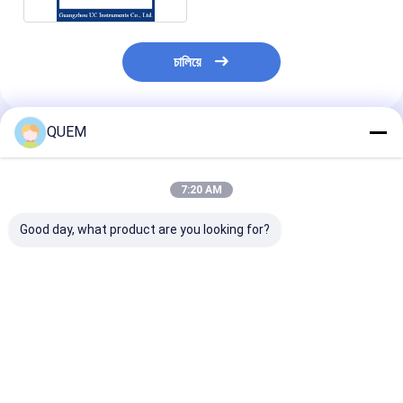
চালিয়ে
QUEM
প্রস্তাবিত পণ্য
7:20 AM
Good day, what product are you looking for?
QSFP28 EVB SFP
SFP28 25G টেস্ট বোর্ড 5G
SFP28 EVB বোর্ড ব
মূল্যায়ন বোর্ড চারটি ইনপুট এবং
মডিউল লাইট সোর্স মনিটরিং টেস্ট
রিয়েল টাইম মনিটরিং এ
আউটপুট 10G থেকে
বোর্ড
ওভারকারেন্ট সুরক্ষা সমর
32Gbps
ভালো দাম
ভালো দাম
ভালো দাম