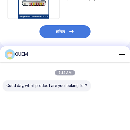
চ্যানেল BERT
চালিয়ে
QUEM
প্রস্তাবিত পণ্য
7:42 AM
Good day, what product are you looking for?
15 জি 12-চ্যানেলের বৈদ্যুতিক
622M থেকে 15G পর্যন্ত 12
15G + 12-চ্যানেল ব
পোর্ট বিট ত্রুটি হার মিটারের সাথে
চ্যানেলের BERT মিটার দিয়ে
পোর্ট বিট ত্রুটি হার মিট
সম্পূর্ণ হার সামঞ্জস্যপূর্ণ
পরীক্ষার জন্য একটি পেশাদার নতুন
622M থেকে 15G পর্
পছন্দ
একটি পূর্ণ হার অর্জন ক