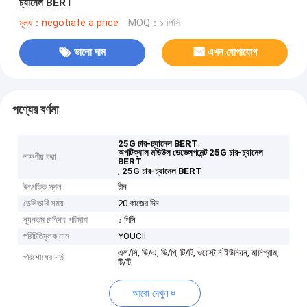
চ্যানেল BERT
মূল্য：negotiate a price
MOQ：১ পিসি
ভালো দাম
এখন যোগাযোগ
পণ্যের বর্ণনা
,
25G চার-চ্যানেল BERT
অপটিক্যাল মডিউল ডেভেলপমেন্ট 25G চার-চ্যানেল
লক্ষণীয় করা
BERT
,
25G চার-চ্যানেল BERT
উৎপত্তি স্থল
চীন
ডেলিভারি সময়
20 কাজের দিন
ন্যূনতম চাহিদার পরিমাণ
১ পিসি
পরিচিতিমুলক নাম
YOUCII
এল/সি, ডি/এ, ডি/পি, টি/টি, ওয়েস্টার্ন ইউনিয়ন, মানিগ্রাম,
পরিশোধের শর্ত
টি/টি
আরো দেখুন