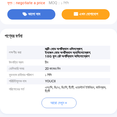
মূল্য：negotiate a price
MOQ：১ পিসি
ভালো দাম
এখন যোগাযোগ
পণ্যের বর্ণনা
,
মাল্টি-মোড অপটিক্যাল ওসিলস্কোপ
লক্ষণীয় করা
,
ইনজেল মোড অপটিক্যাল অ্যাসিলোস্কোপ
10G ফুল রেট অপটিক্যাল অসিলোস্কোপ
উৎপত্তি স্থল
চীন
ডেলিভারি সময়
20 কাজের দিন
ন্যূনতম চাহিদার পরিমাণ
১ পিসি
পরিচিতিমুলক নাম
YOUCII
এল/সি, ডি/এ, ডি/পি, টি/টি, ওয়েস্টার্ন ইউনিয়ন, মানিগ্রাম,
পরিশোধের শর্ত
টি/টি
আরো দেখুন