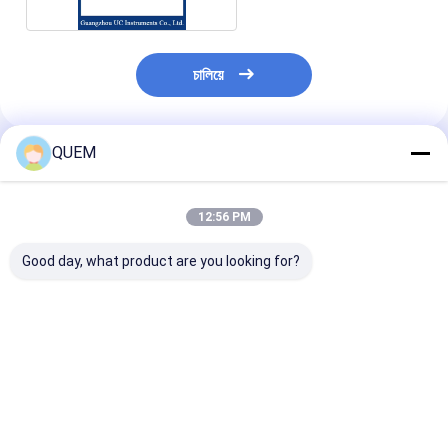
চালিয়ে
QUEM
প্রস্তাবিত পণ্য
12:56 PM
Good day, what product are you looking for?
10G ফোর চ্যানেল বিট ত্রুটি
10G ফুল রেট ডেটা ইরর
মডিউল অটো টেস্ট সিস্
পরীক্ষক BERT সমর্থন
ট্রান্সমিশন টেস্টার এরর
OLT SFP SFP+
9.953Gbps
অ্যানালাইসিস এবং ডিটেকশন
ONU গতি 10G বা ত
10.3125/10.519/10.702/11.096/11.317Gbps
ফল্ট টেস্টার BERT
ভালো দাম
ভালো দাম
ভালো দাম