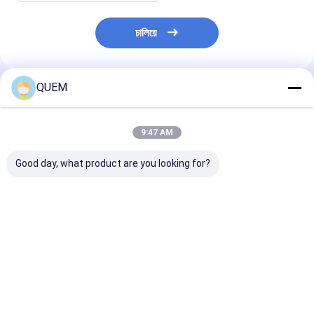
চালিয়ে
QUEM
প্রস্তাবিত পণ্য
9:47 AM
Good day, what product are you looking for?
পিসি নিয়ন্ত্রিত টিউনেবল লেজার
O/C/L/CL টিউনেবল লেজার
পিসি নিয়ন্ত্রিত এল ব্যা
লাইট সোর্স স্ক্যানিং মডিউলটি
সোর্স সুইপ মডিউল সহ তরঙ্গদৈর্ঘ্য
লেজার সোর্স সুইপ মড
আকারে ছোট
রেজোলিউশন 1.0 Pm
ভালো দাম
ভালো দাম
ভালো দাম