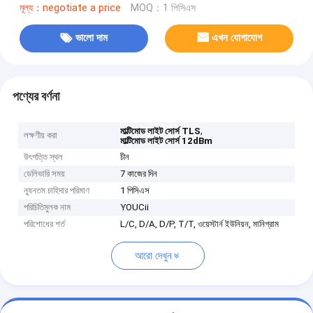
মূল্য：negotiate a price
MOQ：1 পিসিএস
ভালো দাম
এখন যোগাযোগ
পণ্যের বর্ণনা
,
মাল্টিমোড লাইট সোর্স TLS
লক্ষণীয় করা
মাল্টিমোড লাইট সোর্স 12dBm
উৎপত্তি স্থল
চীন
ডেলিভারি সময়
7 কাজের দিন
ন্যূনতম চাহিদার পরিমাণ
1 পিসিএস
পরিচিতিমুলক নাম
YOUCii
পরিশোধের শর্ত
L/C, D/A, D/P, T/T, ওয়েস্টার্ন ইউনিয়ন, মানিগ্রাম
আরো দেখুন