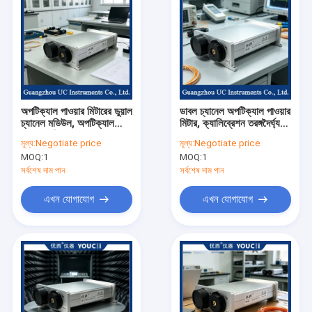
অপটিক্যাল পাওয়ার মিটারের ডুয়াল
ডাবল চ্যানেল অপটিক্যাল পাওয়ার
চ্যানেল মডিউল, অপটিক্যাল
মিটার, ক্যালিব্রেশন তরঙ্গদৈর্ঘ্য
পাওয়ার পরিমাপের জন্য ব্যবহৃত
850/980/1310/1490/155
মূল্য:
Negotiate price
মূল্য:
Negotiate price
MOQ:
1
MOQ:
1
সর্বশেষ দাম পান
সর্বশেষ দাম পান
এখন যোগাযোগ
এখন যোগাযোগ
বাড়ি
পণ্য
আমাদের সম্পর্কে