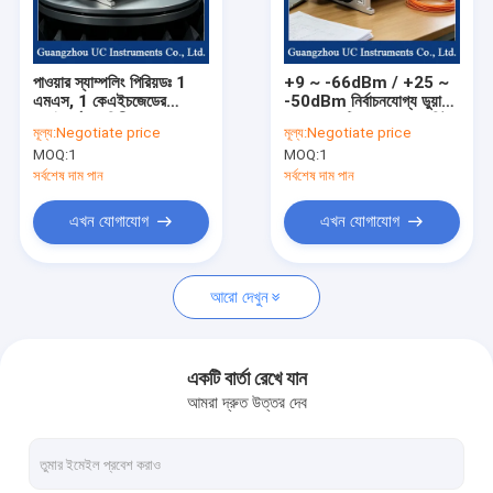
কারখানা ভ্রমণ
মান নিয়ন্ত্রণ
পাওয়ার স্যাম্পলিং পিরিয়ডঃ 1
+9 ~ -66dBm / +25 ~
এমএস, 1 কেএইচজেডের
-50dBm নির্বাচনযোগ্য ডুয়াল
যোগাযোগ করুন
তরঙ্গদৈর্ঘ্যের পরিসীমা সহ
চ্যানেল অপটিক্যাল পাওয়ার মিটার
মূল্য:
Negotiate price
মূল্য:
Negotiate price
অপটিক্যাল পাওয়ার মিটার
MOQ:
1
MOQ:
1
খবর
সর্বশেষ দাম পান
সর্বশেষ দাম পান
মামলা
এখন যোগাযোগ
এখন যোগাযোগ
আরো দেখুন
অপটিক্যাল পাওয়ার মিটার
পরিবর্তনশীল অপটিক্যাল অ্যাটেনুয়েটর
একটি বার্তা রেখে যান
আমরা দ্রুত উত্তর দেব
টিউনেবল লেজার সোর্স
ডিএফবি লেজার উত্স