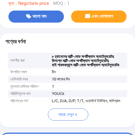
মূল্য：Negotiate price
MOQ：1
ভালো দাম
এখন যোগাযোগ
পণ্যের বর্ণনা
,
৮ চ্যানেলের মাল্টি-মোড অপটিক্যাল অ্যাটেন্যুয়েটর
লক্ষণীয় করা
,
ডিসপ্লে মাল্টি-মোড অপটিক্যাল অ্যাটেন্যুয়েটর
হাই পারফরম্যান্স মাল্টি-মোড অপটিক্যাল অ্যাটেন্যুয়েটর
উৎপত্তি স্থল
চীন
ডেলিভারি সময়
10 কাজের দিন
ন্যূনতম চাহিদার পরিমাণ
1
পরিচিতিমুলক নাম
YOUCii
পরিশোধের শর্ত
L/C, D/A, D/P, T/T, ওয়েস্টার্ন ইউনিয়ন, মানিগ্রাম
আরো দেখুন