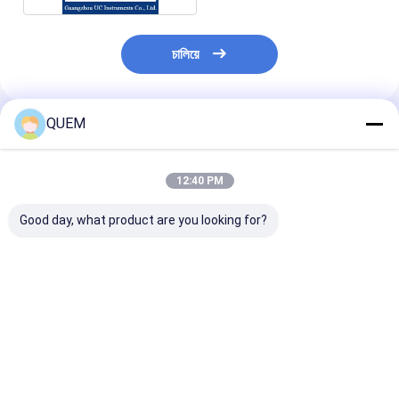
চালিয়ে
QUEM
প্রস্তাবিত পণ্য
12:40 PM
Good day, what product are you looking for?
উচ্চ স্থিতিশীলতা 4 চ্যানেল
অপটিক্যালভাবে নিয়ন্ত্রিত
রিটার্ন লস রেঞ্জঃ ০ থেক
অপটিক্যাল নিয়ন্ত্রিত অপটিক্যাল
অপটিক্যাল Attenuator
ডেসিবেল অপটিক্যাল কন
Attenuator 0 ~ 40dB
100 Ms অপটিক্যাল পাওয়ার
অপটিক্যাল অ্যাটেন্যুয়
কন্ট্রোল স্থিতিশীল সময়
ভালো দাম
ভালো দাম
ভালো দাম