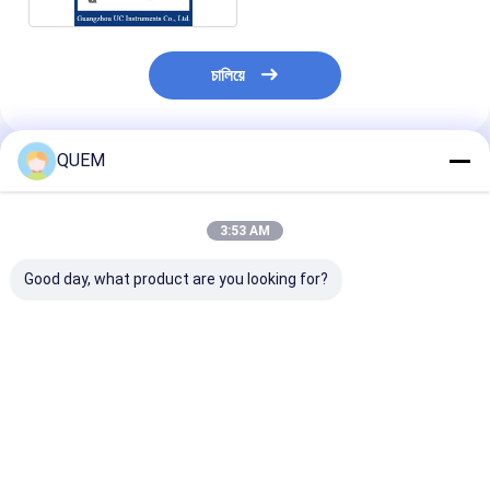
চালিয়ে
QUEM
প্রস্তাবিত পণ্য
3:53 AM
Good day, what product are you looking for?
60dB অপটিক্যাল রিটার্ন লস
10G ফোর চ্যানেল মাল্টি রেট
দ্বৈত তরঙ্গদৈর্ঘ্য সন্নিব
মিটার 2/3/4/5 মাল্টিওয়েভেলংথ
এরর মিটার
যন্ত্র একক আলোর উৎ
লস রিকভারি ইনস্ট্রুমেন্ট
9.953/10.3125G
আউটলেট
BERT
ভালো দাম
ভালো দাম
ভালো দাম