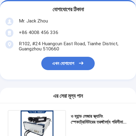
যোগাযোগের ঠিকানা
Mr. Jack Zhou
+86 4008 456 336
R102, #24 Huangcun East Road, Tianhe District,
Guangzhou 510660
এখন যোগাযোগ
এর সেরা মূল্য পান
ও ব্যান্ড লেজার স্ক্যানিং
স্পেকট্রোমিটারের তরঙ্গদৈর্ঘ্য পরিসীমা
১২৬০ ~ ১৩৬০ এনএম