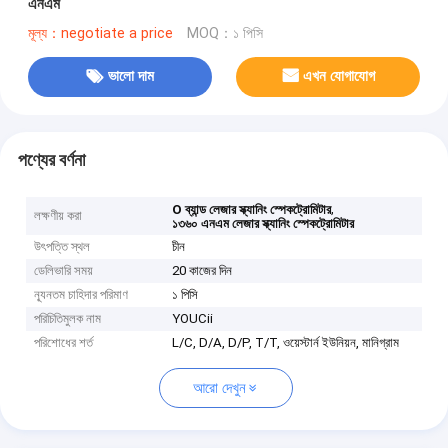
এনএম
মূল্য：negotiate a price
MOQ：১ পিসি
ভালো দাম
এখন যোগাযোগ
পণ্যের বর্ণনা
,
O ব্যান্ড লেজার স্ক্যানিং স্পেকট্রোমিটার
লক্ষণীয় করা
১৩৬০ এনএম লেজার স্ক্যানিং স্পেকট্রোমিটার
উৎপত্তি স্থল
চীন
ডেলিভারি সময়
20 কাজের দিন
ন্যূনতম চাহিদার পরিমাণ
১ পিসি
পরিচিতিমুলক নাম
YOUCii
পরিশোধের শর্ত
L/C, D/A, D/P, T/T, ওয়েস্টার্ন ইউনিয়ন, মানিগ্রাম
আরো দেখুন