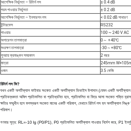
আপেক্ষিক নির্ভুলতা – রিটার্ন লস
± 0.4 dB
পরম পাওয়ার নির্ভুলতা
± 0.2 dB
আপেক্ষিক নির্ভুলতা – ইনসারশন লস
< 0.02 dB সাধারণ
ইন্টারফেস
RS232
পাওয়ার
100 ~ 240 V AC
অপারেশন তাপমাত্রা
0～ +40℃
সংরক্ষণ তাপমাত্রা
-30～+80℃
পুনরায় ক্রমাঙ্কন সময়কাল
2 বছর
মাত্রা
245mm W×105
ওজন
3.5 কেজি
রিটার্ন লস কি?
যখন একটি অপটিক্যাল ফাইবার সংকেত একটি অপটিক্যাল ডিভাইস উপাদান (যেমন একটি অপটিক্যাল ফ
প্রতিবন্ধকতা অমিল প্রতিফলিত বা প্রতিধ্বনিত হবে, প্রতিফলিত বা ফিরে আসা সংকেত শক্তি হ্রাস, অ
ক্ষতির সম্মুখীন হলে ফলস্বরূপ সংকেত মানের একটি পরিমাপ, যেখানে রিটার্ন লস হল অপটিক্যাল লিঙ্ক 
পরিমাপ।
গণনার সূত্র: RL=-10 lg (P0/P1), P0 প্রতিফলিত অপটিক্যাল পাওয়ার নির্দেশ করে, P1 ইনপুট 