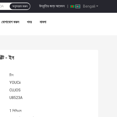
উদ্ধৃতির জন্য আবেদন
|
Bengali
অনুসন্ধান করুন
যোগাযোগ করুন
খবর
মামলা
ল্ট - ইন
চীন
YOUCii
CU,IOS
U8523A
1 পিসিএস