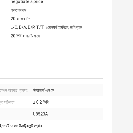
negotiate a price
শক্ত কাগজ
20 কাজের দিন
L/C, D/A, D/P, T/T, ওয়েস্টার্ন ইউনিয়ন, মানিগ্রাম
20 পিসি+ প্রতি মাসে
িকেশন ফাইবার প্রকার:
স্ট্যান্ডার্ড এসএম
তি সঠিকতা:
± 0.2 ডিবি
U8523A
র্টেশন লস ইনস্ট্রুমেন্ট প্রোব