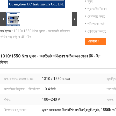
মূল্য:
প্যাকেজিং বিবরণ:
ডেলিভারি সময়:
পরিশোধের শর্ত:
বড় ইমেজ :
1310/1550 Nm ডুয়াল - তরঙ্গদৈর্ঘ্য সন্নিবেশ
যোগানের ক্ষমতা:
ক্ষতির যন্ত্র প্রোব বিল্ট - ইন
যোগাযোগ
1310/1550 Nm ডুয়াল - তরঙ্গদৈর্ঘ্য সন্নিবেশ ক্ষতির যন্ত্র প্রোব বিল্ট - ইন
বিবরণ
অপারেশন ওয়েভেলংথ রেঞ্জ:
1310 / 1550 এনএম
অ্যাপ্ল
আপেক্ষিক নির্ভুলতা – রিটার্ন লস:
± 0.4 ডিবি
পরম শক্
শক্তি:
100~240 V
মডেল:
বিশেষভাবে তুলে ধরা:
ডুয়াল ওয়েভেলংথ ইনসার্টেশন লস ইনস্ট্রুমেন্ট প্রোব
,
1550Nm ইনসা