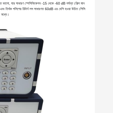
ে, তত ভালো, যার সাধারণ স্পেসিফিকেশন -15 থেকে -60 dB পর্যন্ত।
শিল্প মান 
 এবং তির্যক পলিশের রিটার্ন লস সাধারণত 60dB এর বেশি হওয়া উচিত।
পিসি 
 মধ্যে।