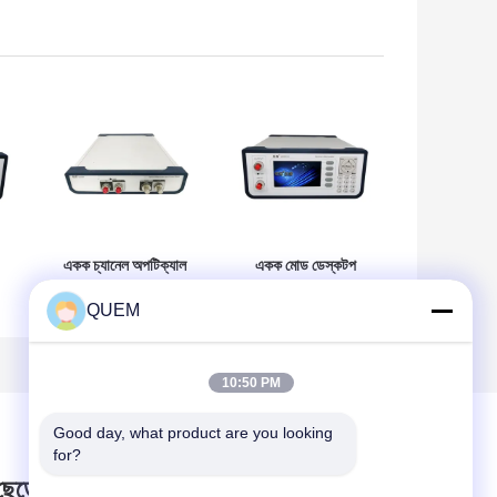
একক চ্যানেল অপটিক্যাল
একক মোড ডেস্কটপ
অ্যাটেনুয়েটর এবং পাওয়ার
ভেরিয়েবল অপটিক্যাল
QUEM
র
মিটার 1490nm
অ্যাটেনুয়েটর 0~60 dB
1550nm
10:50 PM
Good day, what product are you looking 
for?
 ছেড়ে