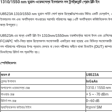
1310/1550 nm ডুয়াল-ওয়েভলেন্থ ইনসারশন লস ইন্সট্রুমেন্ট প্রোব বিল্ট-ইন
U8523A 1310/1550 nm ডুয়াল লাইট সোর্স ব্যাক রিফ্লেক্টর/পাওয়ার মিটার একটি ডেস্কটপ, এল
ইনসারশন লস এবং অপটিক্যাল পাওয়ারের সরাসরি পরিমাপের যন্ত্র।
এটি অপটিক্যাল কমিউনিকেশন উপাদ
জন্য উপযুক্ত।
U8523A-এর মধ্যে একটি বিল্ট-ইন 1310nm/1550nm তরঙ্গদৈর্ঘ্যের আলো উৎস এবং চেসিসের মধ
FC/APC অতি-নিম্ন ব্যাক রিফ্লেকশন সংযোগকারী একত্রিত করা হয়েছে এবং বিভিন্ন সংযোগকারীর প্রক
লস পরিমাপের পরিসরের উপর প্রভাব ফেলবে না।
যখন পরীক্ষার অধীনে থাকা ডিভাইস (DUT) জাম্পার
ডিভাইসের রিটার্ন লস প্রদর্শিত হয়।
স্পেসিফিকেশন
মডেল #
U
852
3A
সেন্সর উপাদান
InGaAs
অপারেশন ওয়েভলেন্থ রেঞ্জ
1310 / 1550 nm
পাওয়ার রেঞ্জ
+ 5 ~ -70 dBm
রিটার্ন লস রেঞ্জ
0~60 dB
অ্যাপ্লিকেশন ফাইবার টাইপ
স্ট্যান্ডার্ড SM