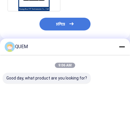
চালিয়ে
QUEM
প্রস্তাবিত পণ্য
9:06 AM
Good day, what product are you looking for?
A Tunable Laser
The Output Power Of
সুপার রেডিয়েশন ফ্লুরো
Light Source With A
The 245*105*
লাইট সোর্স 1260
Power Adjustable
320mm Adjustable
1460~1530
Range Of 25dB
Laser Source Can
1565~1625N
Reach Up To 10dbm
ভালো দাম
ভালো দাম
ভালো দাম