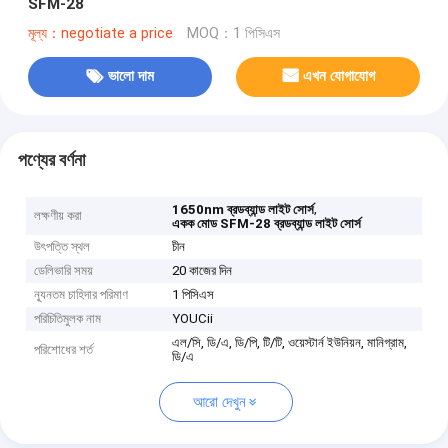
SFM-28
মূল্য：negotiate a price
MOQ：1 পিসিএস
ভালো দাম
এখন যোগাযোগ
পণ্যের বর্ণনা
,
1650nm ব্রডব্যান্ড লাইট সোর্স
লক্ষণীয় করা
একক মোড SFM-28 ব্রডব্যান্ড লাইট সোর্স
উৎপত্তি স্থল
চীন
ডেলিভারি সময়
20 কাজের দিন
ন্যূনতম চাহিদার পরিমাণ
1 পিসিএস
পরিচিতিমুলক নাম
YOUCii
এল/সি, ডি/এ, ডি/পি, টি/টি, ওয়েস্টার্ন ইউনিয়ন, মানিগ্রাম,
পরিশোধের শর্ত
ডি/এ
আরো দেখুন