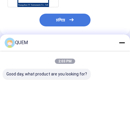
চালিয়ে
QUEM
প্রস্তাবিত পণ্য
2:03 PM
Good day, what product are you looking for?
A Tunable Laser
The Output Power Of
C/L/CL ব্যান্ড অ্যা
Light Source With A
The 245*105*
টিউনেবল লেজার সোর্স
Power Adjustable
320mm Adjustable
অ্যাটেন্যুয়েশন ফাং
Range Of 25dB
Laser Source Can
~1570 এনএম
Reach Up To 10dbm
ভালো দাম
ভালো দাম
ভালো দাম