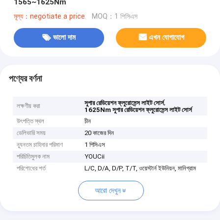
1565~1625Nm
মূল্য：negotiate a price
MOQ：1 পিসিএস
ভালো দাম
এখন যোগাযোগ
পণ্যের বর্ণনা
,
সুপার রেডিয়েশন ফ্লুরোসেন্স লাইট সোর্স
লক্ষণীয় করা
1625Nm সুপার রেডিয়েশন ফ্লুরোসেন্স লাইট সোর্স
উৎপত্তি স্থল
চীন
ডেলিভারি সময়
20 কাজের দিন
ন্যূনতম চাহিদার পরিমাণ
1 পিসিএস
পরিচিতিমুলক নাম
YOUCii
পরিশোধের শর্ত
L/C, D/A, D/P, T/T, ওয়েস্টার্ন ইউনিয়ন, মানিগ্রাম
আরো দেখুন