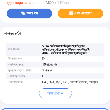
মূল্য：negotiate a price
MOQ：1 পিসিএস
ভালো দাম
এখন যোগাযোগ
পণ্যের বর্ণনা
,
VOA ভেরিয়েবল অপটিক্যাল অ্যাটেনুয়েটর
লক্ষণীয় করা
,
মাল্টিচ্যানেল ভেরিয়েবল অপটিক্যাল অ্যাটেনুয়েটর
40DB ভেরিয়েবল অপটিক্যাল অ্যাটেনুয়েটর
উৎপত্তি স্থল
চীন
ডেলিভারি সময়
15 কাজের দিন
ন্যূনতম চাহিদার পরিমাণ
1 পিসিএস
পরিচিতিমুলক নাম
UC
পরিশোধের শর্ত
L/C, D/A, D/P, T/T, ওয়েস্টার্ন ইউনিয়ন, মানিগ্রাম
আরো দেখুন