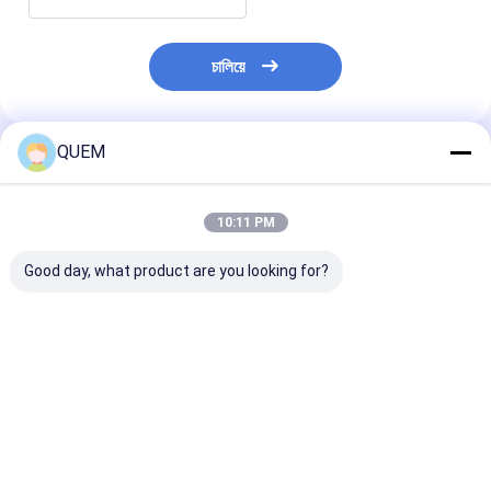
চালিয়ে
QUEM
প্রস্তাবিত পণ্য
10:11 PM
Good day, what product are you looking for?
উচ্চ স্থিতিশীলতা 4 চ্যানেল
অপটিক্যালভাবে নিয়ন্ত্রিত
রিটার্ন লস রেঞ্জঃ ০ থেক
অপটিক্যাল নিয়ন্ত্রিত অপটিক্যাল
অপটিক্যাল Attenuator
ডেসিবেল অপটিক্যাল কন
Attenuator 0 ~ 40dB
100 Ms অপটিক্যাল পাওয়ার
অপটিক্যাল অ্যাটেন্যুয়
কন্ট্রোল স্থিতিশীল সময়
ভালো দাম
ভালো দাম
ভালো দাম