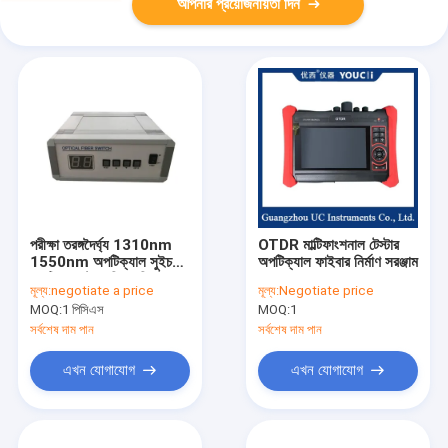
আপনার প্রয়োজনীয়তা দিন
পরীক্ষা তরঙ্গদৈর্ঘ্য 1310nm
OTDR মাল্টিফাংশনাল টেস্টার
1550nm অপটিক্যাল সুইচ
অপটিক্যাল ফাইবার নির্মাণ সরঞ্জাম
অপটিক্যাল ট্রান্সমিশন সিস্টেম
মূল্য:
negotiate a price
মূল্য:
Negotiate price
MOQ:
1 পিসিএস
MOQ:
1
সর্বশেষ দাম পান
সর্বশেষ দাম পান
এখন যোগাযোগ
এখন যোগাযোগ