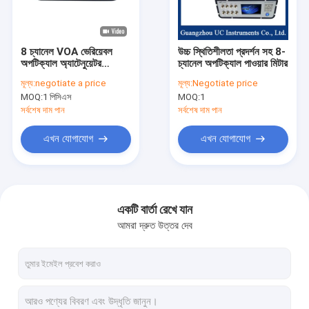
কারখানা ভ্রমণ
মান নিয়ন্ত্রণ
8 চ্যানেল VOA ভেরিয়েবল
উচ্চ স্থিতিশীলতা প্রদর্শন সহ 8-
অপটিক্যাল অ্যাটেনুয়েটর
চ্যানেল অপটিক্যাল পাওয়ার মিটার
যোগাযোগ করুন
1310/1550/1610 এনএম
মূল্য:
negotiate a price
মূল্য:
Negotiate price
MOQ:
1 পিসিএস
MOQ:
1
খবর
সর্বশেষ দাম পান
সর্বশেষ দাম পান
মামলা
এখন যোগাযোগ
এখন যোগাযোগ
অপটিক্যাল পাওয়ার মিটার
একটি বার্তা রেখে যান
আমরা দ্রুত উত্তর দেব
পরিবর্তনশীল অপটিক্যাল অ্যাটেনুয়েটর
টিউনেবল লেজার সোর্স
ডিএফবি লেজার উত্স